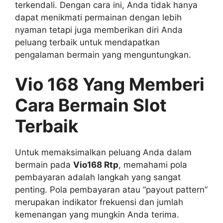
terkendali. Dengan cara ini, Anda tidak hanya
dapat menikmati permainan dengan lebih
nyaman tetapi juga memberikan diri Anda
peluang terbaik untuk mendapatkan
pengalaman bermain yang menguntungkan.
Vio 168 Yang Memberi
Cara
Bermain Slot
Terbaik
Untuk memaksimalkan peluang Anda dalam
bermain pada
Vio168 Rtp
, memahami pola
pembayaran adalah langkah yang sangat
penting. Pola pembayaran atau “payout pattern”
merupakan indikator frekuensi dan jumlah
kemenangan yang mungkin Anda terima.