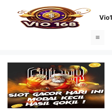
Langsung
ke
isi
Vio
Menu