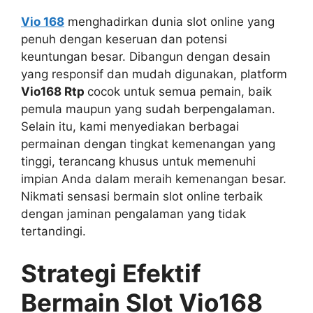
Vio 168
menghadirkan dunia slot online yang
penuh dengan keseruan dan potensi
keuntungan besar. Dibangun dengan desain
yang responsif dan mudah digunakan, platform
Vio168 Rtp
cocok untuk semua pemain, baik
pemula maupun yang sudah berpengalaman.
Selain itu, kami menyediakan berbagai
permainan dengan tingkat kemenangan yang
tinggi, terancang khusus untuk memenuhi
impian Anda dalam meraih kemenangan besar.
Nikmati sensasi bermain slot online terbaik
dengan jaminan pengalaman yang tidak
tertandingi.
Strategi Efektif
Bermain Slot
Vio168