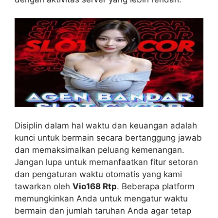
Disiplin dalam hal waktu dan keuangan adalah
kunci untuk bermain secara bertanggung jawab
dan memaksimalkan peluang kemenangan.
Jangan lupa untuk memanfaatkan fitur setoran
dan pengaturan waktu otomatis yang kami
tawarkan oleh
Vio168 Rtp
. Beberapa platform
memungkinkan Anda untuk mengatur waktu
bermain dan jumlah taruhan Anda agar tetap