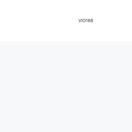
VIO168