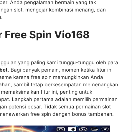
eri Anda pengalaman bermain yang tak
ungan slot, mengejar kombinasi menang, dan
n.
 Free Spin
Vio168
nggulan yang paling kami tunggu-tunggu oleh para
bet
. Bagi banyak pemain, momen ketika fitur ini
siasme karena free spin memungkinkan Anda
bahan, sambil tetap berkesempatan memenangkan
memaksimalkan fitur ini, penting untuk
tepat. Langkah pertama adalah memilih permainan
gan potensi besar. Tidak semua permainan slot
menawarkan free spin dengan bonus tambahan.