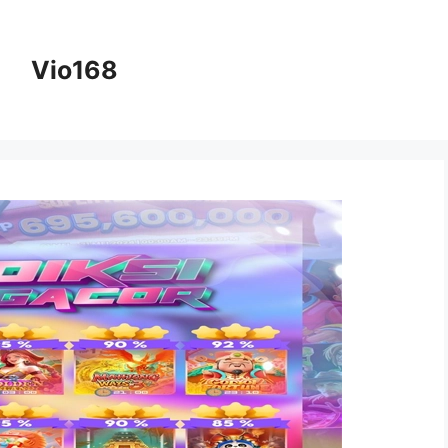
Vio168