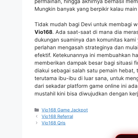
permainan, hingga akhirnya berhasil me
Mungkin banyak yang berpikir kalau mai
Tidak mudah bagi Devi untuk membagi w
Vio168
. Ada saat-saat di mana dia meras
dukungan suaminya dan komunitas kami y
perlahan mengasah strateginya dan mul
efektif. Ketekunannya ini membuahkan h
memberikan dampak besar bagi situasi fi
diakui sebagai salah satu pemain hebat, t
terutama ibu-ibu di luar sana, untuk menge
dari sekadar platform game online ini a
mustahil kini bisa diwujudkan dengan ker
K
Vio168 Game Jackpot
a
Vio168 Referral
t
Vio168 Qris
e
g