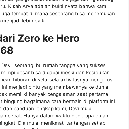
ru. Kisah Arya adalah bukti nyata bahwa kami
pi juga tempat di mana seseorang bisa menemukan
menjadi lebih baik.
ari Zero ke Hero
168
Devi, seorang ibu rumah tangga yang sukses
, mimpi besar bisa digapai meski dari kesibukan
ncari hiburan di sela-sela aktivitasnya mengurus
il ini menjadi pintu yang membawanya ke dunia
idak memiliki banyak pengalaman saat pertama
t bingung bagaimana cara bermain di platform ini.
a dan panduan lengkap kami, Devi mulai
gan cepat. Hanya dalam waktu beberapa bulan,
gkat. Dia mulai menikmati tantangan setiap